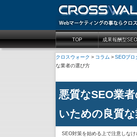
TOP
成果報酬型SE
クロスウォーク
>
コラム
>
SEOブロ
な業者の選び方
悪質なSEO業
いための良質な
SEO対策を始める上で注意しな